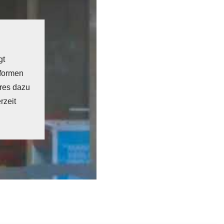
gt
tformen
eres dazu
rzeit