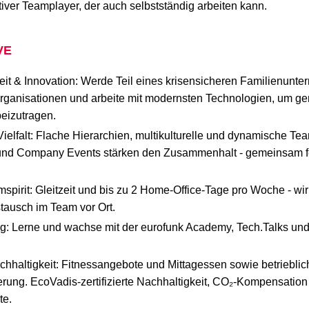
tiver Teamplayer, der auch selbstständig arbeiten kann.
VE
beit & Innovation: Werde Teil eines krisensicheren Familienunte
Organisationen und arbeite mit modernsten Technologien, um 
eizutragen.
ielfalt: Flache Hierarchien, multikulturelle und dynamische T
 und Company Events stärken den Zusammenhalt - gemeinsam fe
amspirit: Gleitzeit und bis zu 2 Home-Office-Tage pro Woche - wi
tausch im Team vor Ort.
g: Lerne und wachse mit der eurofunk Academy, Tech.Talks und
hhaltigkeit: Fitnessangebote und Mittagessen sowie betrieblic
rung. EcoVadis-zertifizierte Nachhaltigkeit, CO₂-Kompensatio
te.