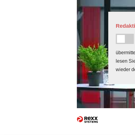
Redakti
übermitt
lesen Si
wieder d