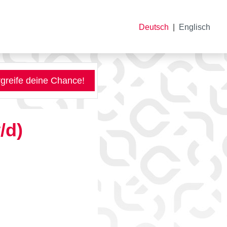
Deutsch
Englisch
greife deine Chance!
/d)