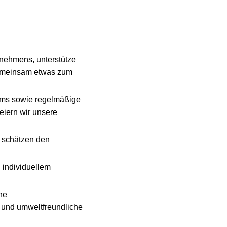
rnehmens, unterstütze
gemeinsam etwas zum
eams sowie regelmäßige
iern wir unsere
r schätzen den
 individuellem
he
n und umweltfreundliche